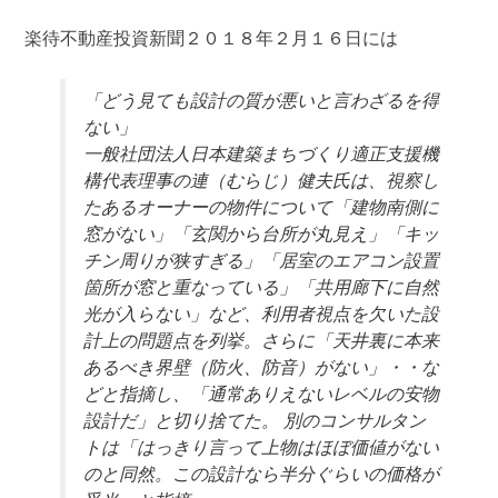
楽待不動産投資新聞２０１８年２月１６日には
「どう見ても設計の質が悪いと言わざるを得
ない」
一般社団法人日本建築まちづくり適正支援機
構代表理事の連（むらじ）健夫氏は、視察し
たあるオーナーの物件について「建物南側に
窓がない」「玄関から台所が丸見え」「キッ
チン周りが狭すぎる」「居室のエアコン設置
箇所が窓と重なっている」「共用廊下に自然
光が入らない」など、利用者視点を欠いた設
計上の問題点を列挙。さらに「天井裏に本来
あるべき界壁（防火、防音）がない」・・な
どと指摘し、「通常ありえないレベルの安物
設計だ」と切り捨てた。 別のコンサルタン
トは「はっきり言って上物はほぼ価値がない
のと同然。この設計なら半分ぐらいの価格が