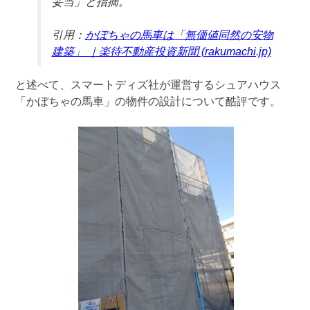
妥当」と指摘。
引用：
かぼちゃの馬車は「無価値同然の安物
建築」 ｜楽待不動産投資新聞 (rakumachi.jp)
と述べて、スマートディズ社が運営するシュアハウス
「かぼちゃの馬車」の物件の設計について酷評です。