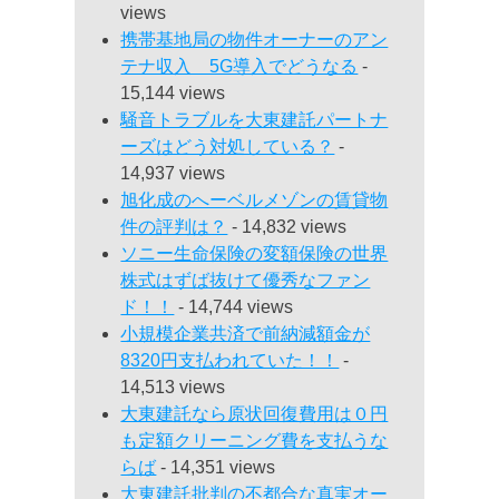
views
携帯基地局の物件オーナーのアン
テナ収入 5G導入でどうなる
-
15,144 views
騒音トラブルを大東建託パートナ
ーズはどう対処している？
-
14,937 views
旭化成のへーベルメゾンの賃貸物
件の評判は？
- 14,832 views
ソニー生命保険の変額保険の世界
株式はずば抜けて優秀なファン
ド！！
- 14,744 views
小規模企業共済で前納減額金が
8320円支払われていた！！
-
14,513 views
大東建託なら原状回復費用は０円
も定額クリーニング費を支払うな
らば
- 14,351 views
大東建託批判の不都合な真実オー