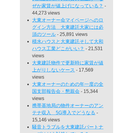
ぜか家賃が値上げになっている？
-
44,273 views
大東オーナー会マイページへのロ
グイン方法 大東建託大家には必
須のツール
- 25,891 views
積水ハウスと大東建託そして大和
ハウス工業どこがいい？
- 21,531
views
大東建託物件で更新時に家賃が値
上がりしないケース
- 17,569
views
大東オーナーのための年一度の全
国支部報告会・懇親会
- 15,344
views
携帯基地局の物件オーナーのアン
テナ収入 5G導入でどうなる
-
15,146 views
騒音トラブルを大東建託パートナ