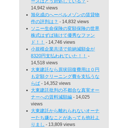
ーズはどう対処している？
-
14,942 views
旭化成のへーベルメゾンの賃貸物
件の評判は？
- 14,832 views
ソニー生命保険の変額保険の世界
株式はずば抜けて優秀なファン
ド！！
- 14,746 views
小規模企業共済で前納減額金が
8320円支払われていた！！
-
14,518 views
大東建託なら原状回復費用は０円
も定額クリーニング費を支払うな
らば
- 14,352 views
大東建託批判の不都合な真実オー
ナーへの賃料減額編
- 14,025
views
大東建託から離れられないオーナ
ーたち嫌なことがあっても他社よ
りまし
- 13,809 views