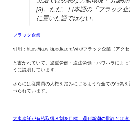
英語では劣悪な労働環境・労働条
[3]。ただ、日本語の「ブラック
に置いた語ではない。
ブラック企業
引用：https://ja.wikipedia.org/wiki/ブラック企業（アク
と書かれていて、過重労働・違法労働・パワハラによっ
うに説明しています。
さらには従業員の人権を踏みにじるような全ての行為を
べられています。
大東建託が有給取得８割を目標 週刊新潮の批評とは違