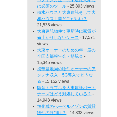
は必須のツール
- 25,893 views
積水ハウスと大東建託そして大
和ハウス工業どこがいい？
-
21,535 views
大東建託物件で更新時に家賃が
値上がりしないケース
- 17,571
views
大東オーナーのための年一度の
全国支部報告会・懇親会
-
15,345 views
携帯基地局の物件オーナーのア
ンテナ収入 5G導入でどうな
る
- 15,152 views
騒音トラブルを大東建託パート
ナーズはどう対処している？
-
14,943 views
旭化成のへーベルメゾンの賃貸
物件の評判は？
- 14,833 views