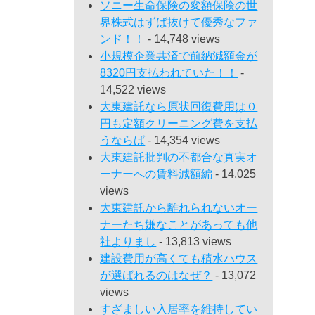
ソニー生命保険の変額保険の世
界株式はずば抜けて優秀なファ
ンド！！
- 14,748 views
小規模企業共済で前納減額金が
8320円支払われていた！！
-
14,522 views
大東建託なら原状回復費用は０
円も定額クリーニング費を支払
うならば
- 14,354 views
大東建託批判の不都合な真実オ
ーナーへの賃料減額編
- 14,025
views
大東建託から離れられないオー
ナーたち嫌なことがあっても他
社よりまし
- 13,813 views
建設費用が高くても積水ハウス
が選ばれるのはなぜ？
- 13,072
views
すざましい入居率を維持してい