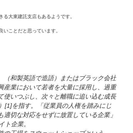
きる大東建託支店もあるようです。
良いことだと思っています。
、（和製英語で造語）またはブラック会社
興産業において若者を大量に採用し、過重
て使いつぶし、次々と離職に追い込む成長
）[1]を指す。「従業員の人権を踏みにじ
も適切な対応をせずに放置している企業」
ワイト企業。