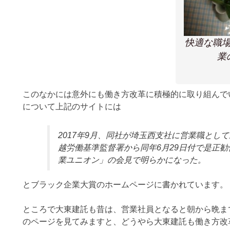
快適な職
業
このなかには意外にも働き方改革に積極的に取り組んで
について上記のサイトには
2017年9月、同社が埼玉西支社に営業職とし
越労働基準監督署から同年6月29日付で是正
業ユニオン」の会見で明らかになった。
とブラック企業大賞のホームページに書かれています。
ところで大東建託も昔は、営業社員となると朝から晩ま
のページを見てみますと、どうやら大東建託も働き方改