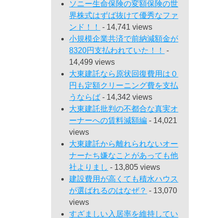
ソニー生命保険の変額保険の世
界株式はずば抜けて優秀なファ
ンド！！
- 14,741 views
小規模企業共済で前納減額金が
8320円支払われていた！！
-
14,499 views
大東建託なら原状回復費用は０
円も定額クリーニング費を支払
うならば
- 14,342 views
大東建託批判の不都合な真実オ
ーナーへの賃料減額編
- 14,021
views
大東建託から離れられないオー
ナーたち嫌なことがあっても他
社よりまし
- 13,805 views
建設費用が高くても積水ハウス
が選ばれるのはなぜ？
- 13,070
views
すざましい入居率を維持してい