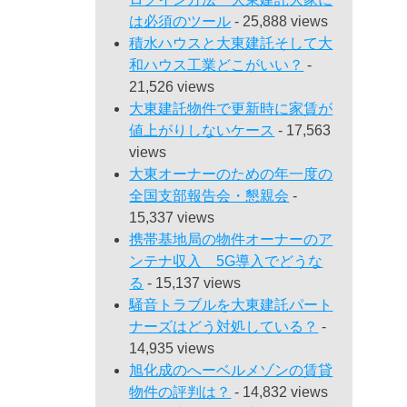
は必須のツール
- 25,888 views
積水ハウスと大東建託そして大
和ハウス工業どこがいい？
-
21,526 views
大東建託物件で更新時に家賃が
値上がりしないケース
- 17,563
views
大東オーナーのための年一度の
全国支部報告会・懇親会
-
15,337 views
携帯基地局の物件オーナーのア
ンテナ収入 5G導入でどうな
る
- 15,137 views
騒音トラブルを大東建託パート
ナーズはどう対処している？
-
14,935 views
旭化成のへーベルメゾンの賃貸
物件の評判は？
- 14,832 views