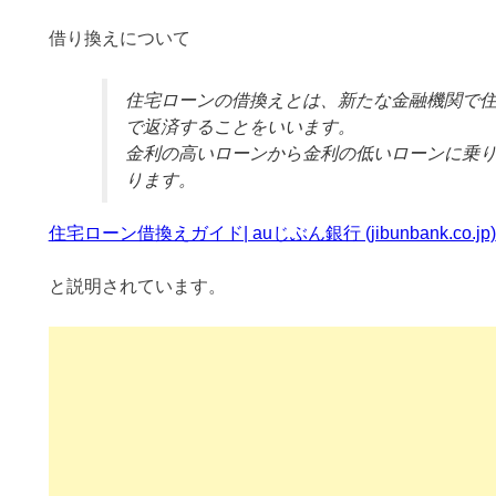
借り換えについて
住宅ローンの借換えとは、新たな金融機関で
で返済することをいいます。
金利の高いローンから金利の低いローンに乗
ります。
住宅ローン借換えガイド| auじぶん銀行 (jibunbank.co.jp)
と説明されています。