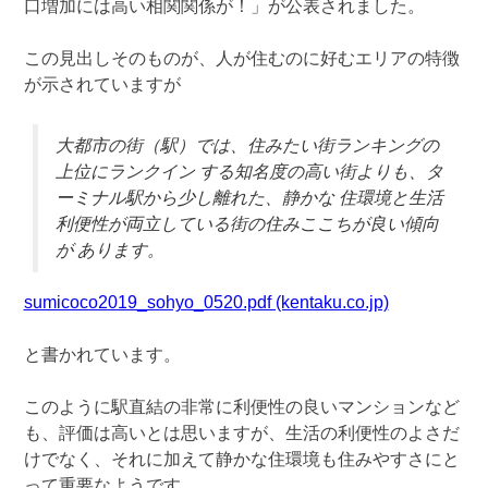
口増加には高い相関関係が！」が公表されました。
この見出しそのものが、人が住むのに好むエリアの特徴
が示されていますが
大都市の街（駅）では、住みたい街ランキングの
上位にランクイン する知名度の高い街よりも、タ
ーミナル駅から少し離れた、静かな 住環境と生活
利便性が両立している街の住みここちが良い傾向
が あります。
sumicoco2019_sohyo_0520.pdf (kentaku.co.jp)
と書かれています。
このように駅直結の非常に利便性の良いマンションなど
も、評価は高いとは思いますが、生活の利便性のよさだ
けでなく、それに加えて静かな住環境も住みやすさにと
って重要なようです。