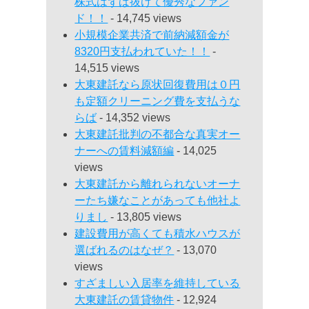
株式はずば抜けて優秀なファン
ド！！
- 14,745 views
小規模企業共済で前納減額金が
8320円支払われていた！！
-
14,515 views
大東建託なら原状回復費用は０円
も定額クリーニング費を支払うな
らば
- 14,352 views
大東建託批判の不都合な真実オー
ナーへの賃料減額編
- 14,025
views
大東建託から離れられないオーナ
ーたち嫌なことがあっても他社よ
りまし
- 13,805 views
建設費用が高くても積水ハウスが
選ばれるのはなぜ？
- 13,070
views
すざましい入居率を維持している
大東建託の賃貸物件
- 12,924