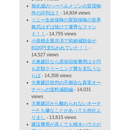
旭化成のへーベルメゾンの賃貸物
件の評判は？
- 14,834 views
ソニー生命保険の変額保険の世界
株式はずば抜けて優秀なファン
ド！！
- 14,755 views
小規模企業共済で前納減額金が
8320円支払われていた！！
-
14,527 views
大東建託なら原状回復費用は０円
も定額クリーニング費を支払うな
らば
- 14,358 views
大東建託批判の不都合な真実オー
ナーへの賃料減額編
- 14,031
views
大東建託から離れられないオーナ
ーたち嫌なことがあっても他社よ
りまし
- 13,815 views
建設費用が高くても積水ハウスが