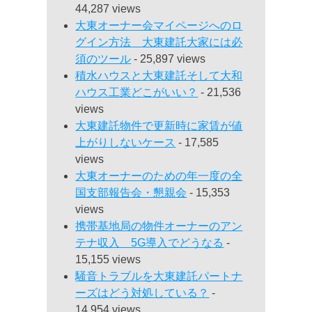
44,287 views
大東オーナー会マイページへのロ
グイン方法 大東建託大家には必
須のツール
- 25,897 views
積水ハウスと大東建託そして大和
ハウス工業どこがいい？
- 21,536
views
大東建託物件で更新時に家賃が値
上がりしないケース
- 17,585
views
大東オーナーのための年一度の全
国支部報告会・懇親会
- 15,353
views
携帯基地局の物件オーナーのアン
テナ収入 5G導入でどうなる
-
15,155 views
騒音トラブルを大東建託パートナ
ーズはどう対処している？
-
14,954 views