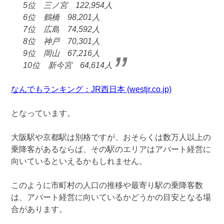
5位 三ノ宮 122,954人
6位 鶴橋 98,201人
7位 広島 74,592人
8位 神戸 70,301人
9位 岡山 67,216人
10位 新今宮 64,614人
なんでもランキング：JR西日本 (westjr.co.jp)
となっています。
大阪駅や京都駅は別格ですが、おそらくは数万人以上の
乗降客があるならば、その駅のエリアはアパート経営に
向いているといえるかもしれません。
このように市町村の人口の推移や最寄り駅の乗降客数
は、アパート経営に向いているかどうかの目安となる場
合があります。