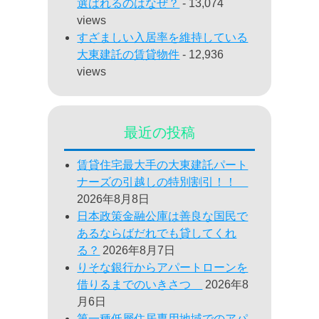
選ばれるのはなぜ？
- 13,074
views
すざましい入居率を維持している
大東建託の賃貸物件
- 12,936
views
最近の投稿
賃貸住宅最大手の大東建託パート
ナーズの引越しの特別割引！！
2026年8月8日
日本政策金融公庫は善良な国民で
あるならばだれでも貸してくれ
る？
2026年8月7日
りそな銀行からアパートローンを
借りるまでのいきさつ
2026年8
月6日
第一種低層住居専用地域でのアパ