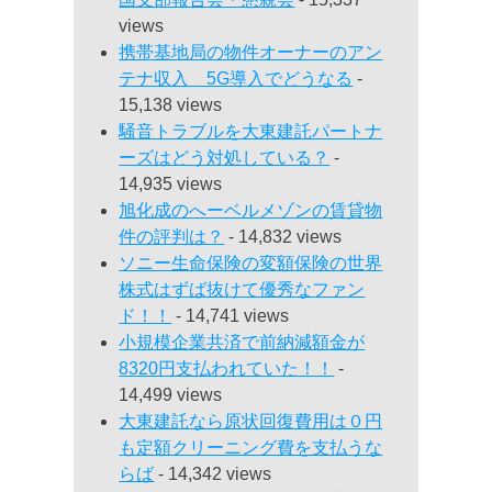
views
携帯基地局の物件オーナーのアン
テナ収入 5G導入でどうなる
-
15,138 views
騒音トラブルを大東建託パートナ
ーズはどう対処している？
-
14,935 views
旭化成のへーベルメゾンの賃貸物
件の評判は？
- 14,832 views
ソニー生命保険の変額保険の世界
株式はずば抜けて優秀なファン
ド！！
- 14,741 views
小規模企業共済で前納減額金が
8320円支払われていた！！
-
14,499 views
大東建託なら原状回復費用は０円
も定額クリーニング費を支払うな
らば
- 14,342 views