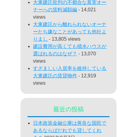
大東建託批判の不都合な真実オー
ナーへの賃料減額編
- 14,021
views
大東建託から離れられないオーナ
ーたち嫌なことがあっても他社よ
りまし
- 13,805 views
建設費用が高くても積水ハウスが
選ばれるのはなぜ？
- 13,070
views
すざましい入居率を維持している
大東建託の賃貸物件
- 12,919
views
最近の投稿
日本政策金融公庫は善良な国民で
あるならばだれでも貸してくれ