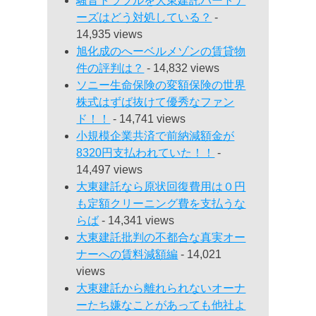
騒音トラブルを大東建託パートナ
ーズはどう対処している？
-
14,935 views
旭化成のへーベルメゾンの賃貸物
件の評判は？
- 14,832 views
ソニー生命保険の変額保険の世界
株式はずば抜けて優秀なファン
ド！！
- 14,741 views
小規模企業共済で前納減額金が
8320円支払われていた！！
-
14,497 views
大東建託なら原状回復費用は０円
も定額クリーニング費を支払うな
らば
- 14,341 views
大東建託批判の不都合な真実オー
ナーへの賃料減額編
- 14,021
views
大東建託から離れられないオーナ
ーたち嫌なことがあっても他社よ