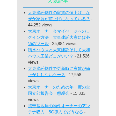
人気記事
大東建託物件の家賃の値上げ な
ぜか家賃が値上げになっている？
-
44,252 views
大東オーナー会マイページへのロ
グイン方法 大東建託大家には必
須のツール
- 25,884 views
積水ハウスと大東建託そして大和
ハウス工業どこがいい？
- 21,526
views
大東建託物件で更新時に家賃が値
上がりしないケース
- 17,558
views
大東オーナーのための年一度の全
国支部報告会・懇親会
- 15,333
views
携帯基地局の物件オーナーのアン
テナ収入 5G導入でどうなる
-