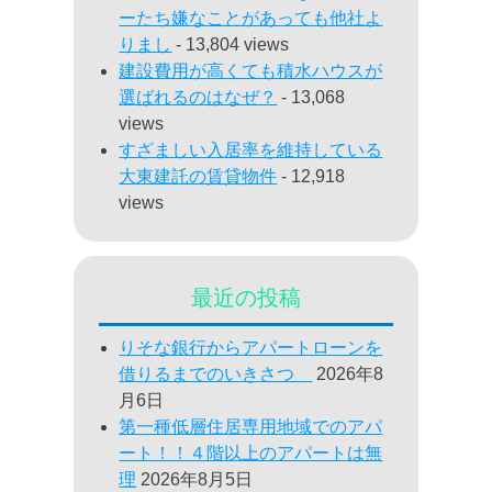
ーたち嫌なことがあっても他社よ
りまし
- 13,804 views
建設費用が高くても積水ハウスが
選ばれるのはなぜ？
- 13,068
views
すざましい入居率を維持している
大東建託の賃貸物件
- 12,918
views
最近の投稿
りそな銀行からアパートローンを
借りるまでのいきさつ
2026年8
月6日
第一種低層住居専用地域でのアパ
ート！！４階以上のアパートは無
理
2026年8月5日