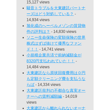
15,127 views
騒音トラブルを大東建託パートナ
ーズはどう対処している？
-
14,934 views
旭化成のへーベルメゾンの賃貸物
件の評判は？
- 14,830 views
ソニー生命保険の変額保険の世界
株式はずば抜けて優秀なファン
ド！！
- 14,741 views
小規模企業共済で前納減額金が
8320円支払われていた！！
-
14,484 views
大東建託なら原状回復費用は０円
も定額クリーニング費を支払うな
らば
- 14,334 views
大東建託批判の不都合な真実オー
ナーへの賃料減額編
- 14,019
views
大東建託から離れられないオーナ