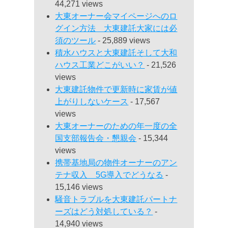
44,271 views
大東オーナー会マイページへのロ
グイン方法 大東建託大家には必
須のツール
- 25,889 views
積水ハウスと大東建託そして大和
ハウス工業どこがいい？
- 21,526
views
大東建託物件で更新時に家賃が値
上がりしないケース
- 17,567
views
大東オーナーのための年一度の全
国支部報告会・懇親会
- 15,344
views
携帯基地局の物件オーナーのアン
テナ収入 5G導入でどうなる
-
15,146 views
騒音トラブルを大東建託パートナ
ーズはどう対処している？
-
14,940 views