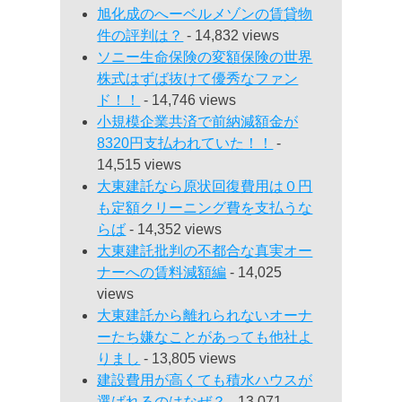
旭化成のへーベルメゾンの賃貸物
件の評判は？
- 14,832 views
ソニー生命保険の変額保険の世界
株式はずば抜けて優秀なファン
ド！！
- 14,746 views
小規模企業共済で前納減額金が
8320円支払われていた！！
-
14,515 views
大東建託なら原状回復費用は０円
も定額クリーニング費を支払うな
らば
- 14,352 views
大東建託批判の不都合な真実オー
ナーへの賃料減額編
- 14,025
views
大東建託から離れられないオーナ
ーたち嫌なことがあっても他社よ
りまし
- 13,805 views
建設費用が高くても積水ハウスが
選ばれるのはなぜ？
- 13,071