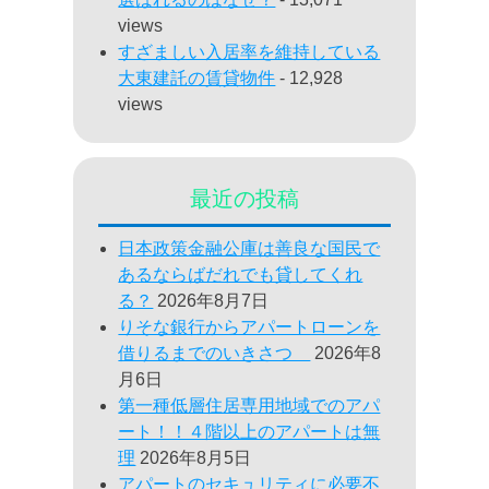
views
すざましい入居率を維持している
大東建託の賃貸物件
- 12,928
views
最近の投稿
日本政策金融公庫は善良な国民で
あるならばだれでも貸してくれ
る？
2026年8月7日
りそな銀行からアパートローンを
借りるまでのいきさつ
2026年8
月6日
第一種低層住居専用地域でのアパ
ート！！４階以上のアパートは無
理
2026年8月5日
アパートのセキュリティに必要不