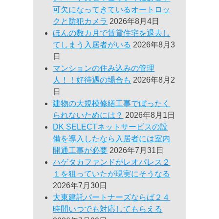
可欠になってきているオートロッ
クと防犯カメラ
2026年8月4日
ほんの数カ月で賃貸住宅を退去し
てしまう入居者がいる
2026年8月3
日
マンションの住み込みの管理
人！！好待遇の場合も
2026年8月2
日
建物の大規模修繕工事でぼったく
られないためには？
2026年8月1日
DK SELECTネットサービスの設
備を導入したなら入居者には室内
開通工事が必要
2026年7月31日
ハゲタカファンドがレオパレス２
１を狙っていたが現実にそうなる
2026年7月30日
大東建託パートナーズならば２４
時間いつでも対応してもらえる