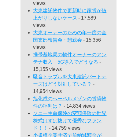
views
大東建託物件で更新時に家賃が値
上がりしないケース
- 17,589
views
大東オーナーのための年一度の全
国支部報告会・懇親会
- 15,356
views
携帯基地局の物件オーナーのアン
テナ収入 5G導入でどうなる
-
15,155 views
騒音トラブルを大東建託パートナ
ーズはどう対処している？
-
14,954 views
旭化成のへーベルメゾンの賃貸物
件の評判は？
- 14,834 views
ソニー生命保険の変額保険の世界
株式はずば抜けて優秀なファン
ド！！
- 14,759 views
小規模企業共済で前納減額金が