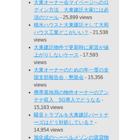
大東オーナー会マイページへのロ
グイン方法 大東建託大家には必
須のツール
- 25,899 views
積水ハウスと大東建託そして大和
ハウス工業どこがいい？
- 21,538
views
大東建託物件で更新時に家賃が値
上がりしないケース
- 17,593
views
大東オーナーのための年一度の全
国支部報告会・懇親会
- 15,356
views
携帯基地局の物件オーナーのアン
テナ収入 5G導入でどうなる
-
15,163 views
騒音トラブルを大東建託パートナ
ーズはどう対処している？
-
14,954 views
旭化成のへーベルメゾンの賃貸物