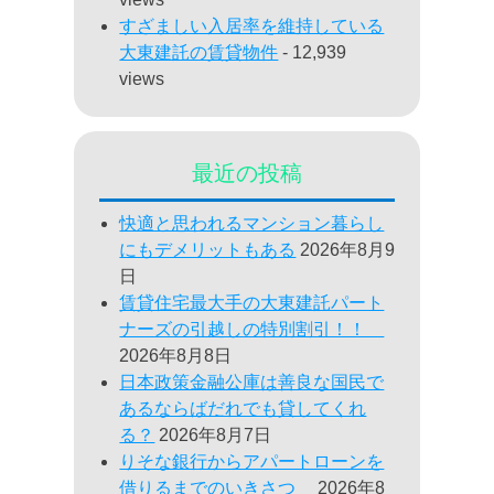
すざましい入居率を維持している
大東建託の賃貸物件
- 12,939
views
最近の投稿
快適と思われるマンション暮らし
にもデメリットもある
2026年8月9
日
賃貸住宅最大手の大東建託パート
ナーズの引越しの特別割引！！
2026年8月8日
日本政策金融公庫は善良な国民で
あるならばだれでも貸してくれ
る？
2026年8月7日
りそな銀行からアパートローンを
借りるまでのいきさつ
2026年8