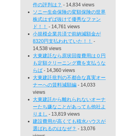
件の評判は？
- 14,834 views
ソニー生命保険の変額保険の世界
株式はずば抜けて優秀なファン
ド！！
- 14,761 views
小規模企業共済で前納減額金が
8320円支払われていた！！
-
14,538 views
大東建託なら原状回復費用は０円
も定額クリーニング費を支払うな
らば
- 14,360 views
大東建託批判の不都合な真実オー
ナーへの賃料減額編
- 14,033
views
大東建託から離れられないオーナ
ーたち嫌なことがあっても他社よ
りまし
- 13,819 views
建設費用が高くても積水ハウスが
選ばれるのはなぜ？
- 13,076
views