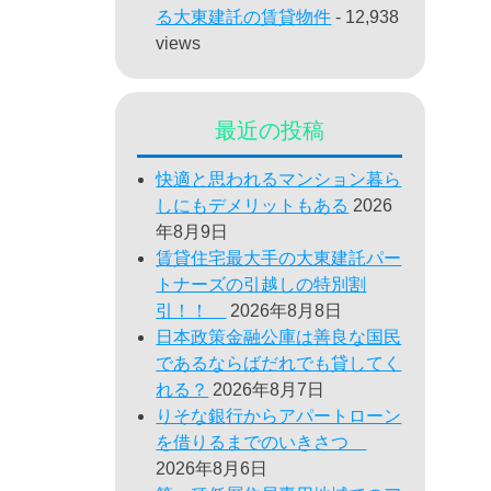
る大東建託の賃貸物件
- 12,938
views
最近の投稿
快適と思われるマンション暮ら
しにもデメリットもある
2026
年8月9日
賃貸住宅最大手の大東建託パー
トナーズの引越しの特別割
引！！
2026年8月8日
日本政策金融公庫は善良な国民
であるならばだれでも貸してく
れる？
2026年8月7日
りそな銀行からアパートローン
を借りるまでのいきさつ
2026年8月6日