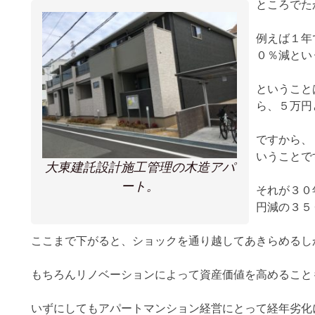
ところでた
例えば１年
０％減とい
ということ
ら、５万円
ですから、
いうことで
大東建託設計施工管理の木造アパ
ート。
それが３０
円減の３５
ここまで下がると、ショックを通り越してあきらめるし
もちろんリノベーションによって資産価値を高めること
いずにしてもアパートマンション経営にとって経年劣化