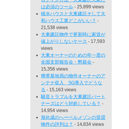
は必須のツール
- 25,899 views
積水ハウスと大東建託そして大
和ハウス工業どこがいい？
-
21,538 views
大東建託物件で更新時に家賃が
値上がりしないケース
- 17,593
views
大東オーナーのための年一度の
全国支部報告会・懇親会
-
15,356 views
携帯基地局の物件オーナーのア
ンテナ収入 5G導入でどうな
る
- 15,163 views
騒音トラブルを大東建託パート
ナーズはどう対処している？
-
14,954 views
旭化成のへーベルメゾンの賃貸
物件の評判は？
- 14,834 views