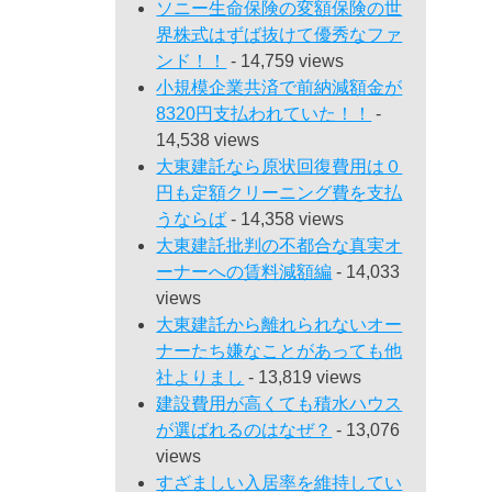
ソニー生命保険の変額保険の世
界株式はずば抜けて優秀なファ
ンド！！
- 14,759 views
小規模企業共済で前納減額金が
8320円支払われていた！！
-
14,538 views
大東建託なら原状回復費用は０
円も定額クリーニング費を支払
うならば
- 14,358 views
大東建託批判の不都合な真実オ
ーナーへの賃料減額編
- 14,033
views
大東建託から離れられないオー
ナーたち嫌なことがあっても他
社よりまし
- 13,819 views
建設費用が高くても積水ハウス
が選ばれるのはなぜ？
- 13,076
views
すざましい入居率を維持してい