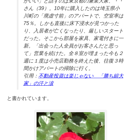
がいい」と話すのは東京都の兼業大家、・・
さん（39）。10年に購入したのは埼玉県小
川町の「廃虚寸前」のアパートで、空室率は
75％。しかも直後に床下浸水が見つかった
り、入居者が亡くなったり、厳しいスタート
だった。そこから部屋を家具、家電付きに一
新。「出会った人全員がお客さんだと思っ
て」営業を続けた。全８室が埋まった今も２
週に１度は小売店勤務を終えた後、往復３時
間かけアパートの掃除に行く。
引用：
不動産投資は楽じゃない 「勝ち組大
家」の汗と涙
と書かれています。