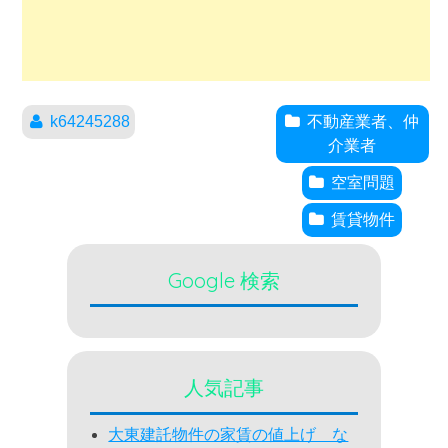
k64245288
不動産業者、仲
介業者
空室問題
賃貸物件
Google 検索
人気記事
大東建託物件の家賃の値上げ な