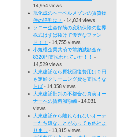
14,954 views
旭化成のへーベルメゾンの賃貸物
件の評判は？
- 14,834 views
ソニー生命保険の変額保険の世界
株式はずば抜けて優秀なファン
ド！！
- 14,755 views
小規模企業共済で前納減額金が
8320円支払われていた！！
-
14,529 views
大東建託なら原状回復費用は０円
も定額クリーニング費を支払うな
らば
- 14,358 views
大東建託批判の不都合な真実オー
ナーへの賃料減額編
- 14,031
views
大東建託から離れられないオーナ
ーたち嫌なことがあっても他社よ
りまし
- 13,815 views