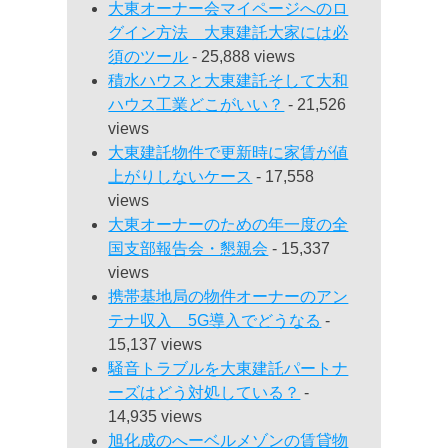
大東オーナー会マイページへのロ
グイン方法 大東建託大家には必
須のツール
- 25,888 views
積水ハウスと大東建託そして大和
ハウス工業どこがいい？
- 21,526
views
大東建託物件で更新時に家賃が値
上がりしないケース
- 17,558
views
大東オーナーのための年一度の全
国支部報告会・懇親会
- 15,337
views
携帯基地局の物件オーナーのアン
テナ収入 5G導入でどうなる
-
15,137 views
騒音トラブルを大東建託パートナ
ーズはどう対処している？
-
14,935 views
旭化成のへーベルメゾンの賃貸物