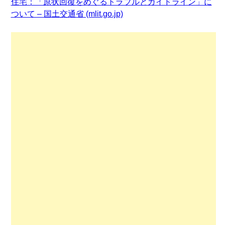
住宅：「原状回復をめぐるトラブルとガイドライン」に
ついて – 国土交通省 (mlit.go.jp)