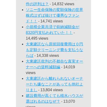
件の評判は？
- 14,832 views
ソニー生命保険の変額保険の世界
株式はずば抜けて優秀なファン
ド！！
- 14,741 views
小規模企業共済で前納減額金が
8320円支払われていた！！
-
14,495 views
大東建託なら原状回復費用は０円
も定額クリーニング費を支払うな
らば
- 14,338 views
大東建託批判の不都合な真実オー
ナーへの賃料減額編
- 14,019
views
大東建託から離れられないオーナ
ーたち嫌なことがあっても他社よ
りまし
- 13,804 views
建設費用が高くても積水ハウスが
選ばれるのはなぜ？
- 13,070