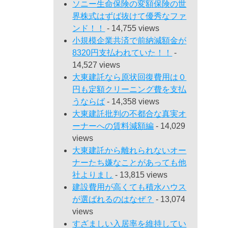
ソニー生命保険の変額保険の世
界株式はずば抜けて優秀なファ
ンド！！
- 14,755 views
小規模企業共済で前納減額金が
8320円支払われていた！！
-
14,527 views
大東建託なら原状回復費用は０
円も定額クリーニング費を支払
うならば
- 14,358 views
大東建託批判の不都合な真実オ
ーナーへの賃料減額編
- 14,029
views
大東建託から離れられないオー
ナーたち嫌なことがあっても他
社よりまし
- 13,815 views
建設費用が高くても積水ハウス
が選ばれるのはなぜ？
- 13,074
views
すざましい入居率を維持してい