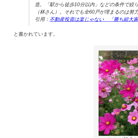
造。「駅から徒歩10分以内」などの条件で絞
（林さん）。それでも全60戸が埋まるのは努
引用：
不動産投資は楽じゃない 「勝ち組大
と書かれています。