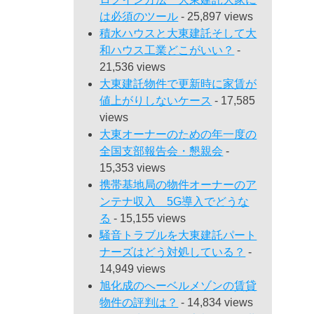
は必須のツール
- 25,897 views
積水ハウスと大東建託そして大
和ハウス工業どこがいい？
-
21,536 views
大東建託物件で更新時に家賃が
値上がりしないケース
- 17,585
views
大東オーナーのための年一度の
全国支部報告会・懇親会
-
15,353 views
携帯基地局の物件オーナーのア
ンテナ収入 5G導入でどうな
る
- 15,155 views
騒音トラブルを大東建託パート
ナーズはどう対処している？
-
14,949 views
旭化成のへーベルメゾンの賃貸
物件の評判は？
- 14,834 views