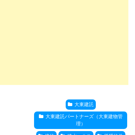
大東建託
大東建託パートナーズ（大東建物管
理）