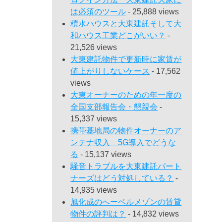
は必須のツール
- 25,888 views
積水ハウスと大東建託そして大
和ハウス工業どこがいい？
-
21,526 views
大東建託物件で更新時に家賃が
値上がりしないケース
- 17,562
views
大東オーナーのための年一度の
全国支部報告会・懇親会
-
15,337 views
携帯基地局の物件オーナーのア
ンテナ収入 5G導入でどうな
る
- 15,137 views
騒音トラブルを大東建託パート
ナーズはどう対処している？
-
14,935 views
旭化成のへーベルメゾンの賃貸
物件の評判は？
- 14,832 views