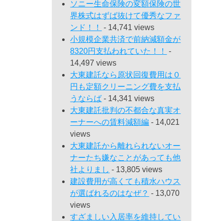
ソニー生命保険の変額保険の世
界株式はずば抜けて優秀なファ
ンド！！
- 14,741 views
小規模企業共済で前納減額金が
8320円支払われていた！！
-
14,497 views
大東建託なら原状回復費用は０
円も定額クリーニング費を支払
うならば
- 14,341 views
大東建託批判の不都合な真実オ
ーナーへの賃料減額編
- 14,021
views
大東建託から離れられないオー
ナーたち嫌なことがあっても他
社よりまし
- 13,805 views
建設費用が高くても積水ハウス
が選ばれるのはなぜ？
- 13,070
views
すざましい入居率を維持してい