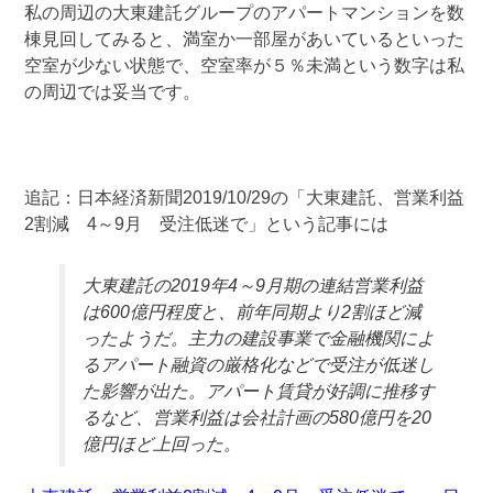
私の周辺の大東建託グループのアパートマンションを数
棟見回してみると、満室か一部屋があいているといった
空室が少ない状態で、空室率が５％未満という数字は私
の周辺では妥当です。
追記：日本経済新聞2019/10/29の「大東建託、営業利益
2割減 4～9月 受注低迷で」という記事には
大東建託の2019年4～9月期の連結営業利益
は600億円程度と、前年同期より2割ほど減
ったようだ。主力の建設事業で金融機関によ
るアパート融資の厳格化などで受注が低迷し
た影響が出た。アパート賃貸が好調に推移す
るなど、営業利益は会社計画の580億円を20
億円ほど上回った。