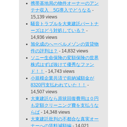
携帯基地局の物件オーナーのアン
テナ収入 5G導入でどうなる
-
15,139 views
騒音トラブルを大東建託パートナ
ーズはどう対処している？
-
14,936 views
旭化成のへーベルメゾンの賃貸物
件の評判は？
- 14,832 views
ソニー生命保険の変額保険の世界
株式はずば抜けて優秀なファン
ド！！
- 14,743 views
小規模企業共済で前納減額金が
8320円支払われていた！！
-
14,507 views
大東建託なら原状回復費用は０円
も定額クリーニング費を支払うな
らば
- 14,348 views
大東建託批判の不都合な真実オー
ナーへの賃料減額編
- 14,021