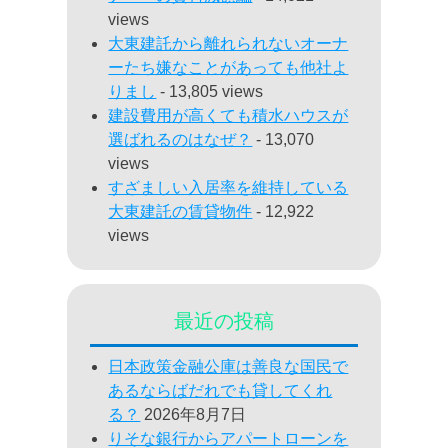
views
大東建託から離れられないオーナ
ーたち嫌なことがあっても他社よ
りまし
- 13,805 views
建設費用が高くても積水ハウスが
選ばれるのはなぜ？
- 13,070
views
すざましい入居率を維持している
大東建託の賃貸物件
- 12,922
views
最近の投稿
日本政策金融公庫は善良な国民で
あるならばだれでも貸してくれ
る？
2026年8月7日
りそな銀行からアパートローンを