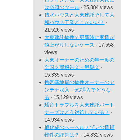
は必須のツール
- 25,884 views
積水ハウスと大東建託そして大
和ハウス工業どこがいい？
-
21,526 views
大東建託物件で更新時に家賃が
値上がりしないケース
- 17,558
views
大東オーナーのための年一度の
全国支部報告会・懇親会
-
15,335 views
携帯基地局の物件オーナーのア
ンテナ収入 5G導入でどうな
る
- 15,129 views
騒音トラブルを大東建託パート
ナーズはどう対処している？
-
14,934 views
旭化成のへーベルメゾンの賃貸
物件の評判は？
- 14,832 views