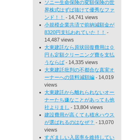
ソニー生命保険の変額保険の世
界株式はずば抜けて優秀なファ
ンド！！
- 14,741 views
小規模企業共済で前納減額金が
8320円支払われていた！！
-
14,487 views
大東建託なら原状回復費用は０
円も定額クリーニング費を支払
うならば
- 14,335 views
大東建託批判の不都合な真実オ
ーナーへの賃料減額編
- 14,019
views
大東建託から離れられないオー
ナーたち嫌なことがあっても他
社よりまし
- 13,804 views
建設費用が高くても積水ハウス
が選ばれるのはなぜ？
- 13,070
views
すざましい入居率を維持してい