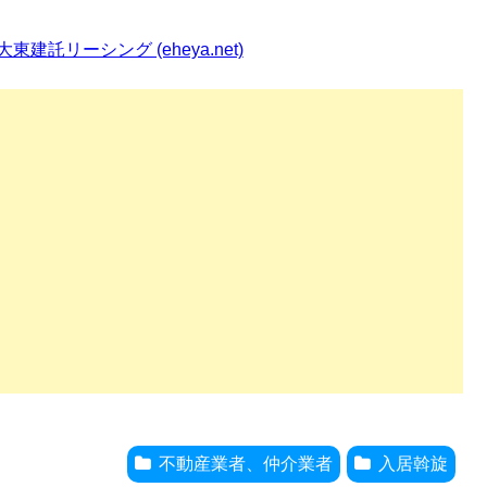
リーシング (eheya.net)
不動産業者、仲介業者
入居斡旋