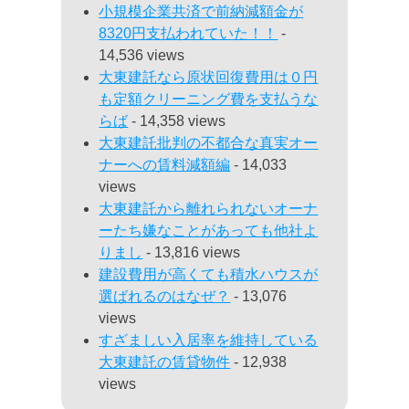
小規模企業共済で前納減額金が
8320円支払われていた！！
-
14,536 views
大東建託なら原状回復費用は０円
も定額クリーニング費を支払うな
らば
- 14,358 views
大東建託批判の不都合な真実オー
ナーへの賃料減額編
- 14,033
views
大東建託から離れられないオーナ
ーたち嫌なことがあっても他社よ
りまし
- 13,816 views
建設費用が高くても積水ハウスが
選ばれるのはなぜ？
- 13,076
views
すざましい入居率を維持している
大東建託の賃貸物件
- 12,938
views