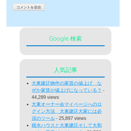
Google 検索
人気記事
大東建託物件の家賃の値上げ な
ぜか家賃が値上げになっている？
-
44,289 views
大東オーナー会マイページへのロ
グイン方法 大東建託大家には必
須のツール
- 25,897 views
積水ハウスと大東建託そして大和