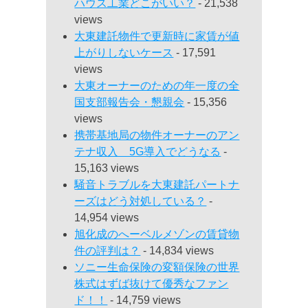
ハウス工業どこがいい？
- 21,538
views
大東建託物件で更新時に家賃が値
上がりしないケース
- 17,591
views
大東オーナーのための年一度の全
国支部報告会・懇親会
- 15,356
views
携帯基地局の物件オーナーのアン
テナ収入 5G導入でどうなる
-
15,163 views
騒音トラブルを大東建託パートナ
ーズはどう対処している？
-
14,954 views
旭化成のへーベルメゾンの賃貸物
件の評判は？
- 14,834 views
ソニー生命保険の変額保険の世界
株式はずば抜けて優秀なファン
ド！！
- 14,759 views