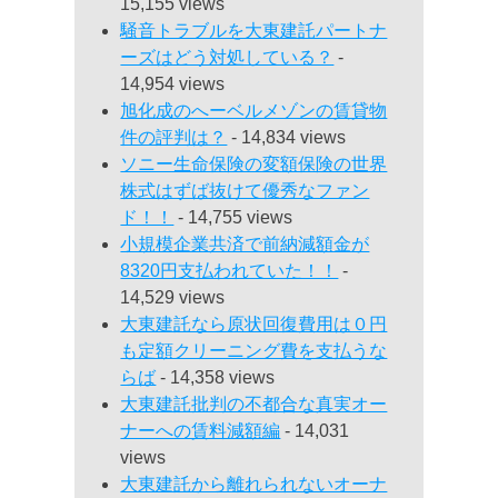
15,155 views
騒音トラブルを大東建託パートナ
ーズはどう対処している？
-
14,954 views
旭化成のへーベルメゾンの賃貸物
件の評判は？
- 14,834 views
ソニー生命保険の変額保険の世界
株式はずば抜けて優秀なファン
ド！！
- 14,755 views
小規模企業共済で前納減額金が
8320円支払われていた！！
-
14,529 views
大東建託なら原状回復費用は０円
も定額クリーニング費を支払うな
らば
- 14,358 views
大東建託批判の不都合な真実オー
ナーへの賃料減額編
- 14,031
views
大東建託から離れられないオーナ