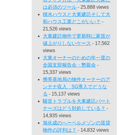
は必須のツール
- 25,888 views
積水ハウスと大東建託そして大
和ハウス工業どこがいい？
-
21,526 views
大東建託物件で更新時に家賃が
値上がりしないケース
- 17,562
views
大東オーナーのための年一度の
全国支部報告会・懇親会
-
15,337 views
携帯基地局の物件オーナーのア
ンテナ収入 5G導入でどうな
る
- 15,137 views
騒音トラブルを大東建託パート
ナーズはどう対処している？
-
14,935 views
旭化成のへーベルメゾンの賃貸
物件の評判は？
- 14,832 views