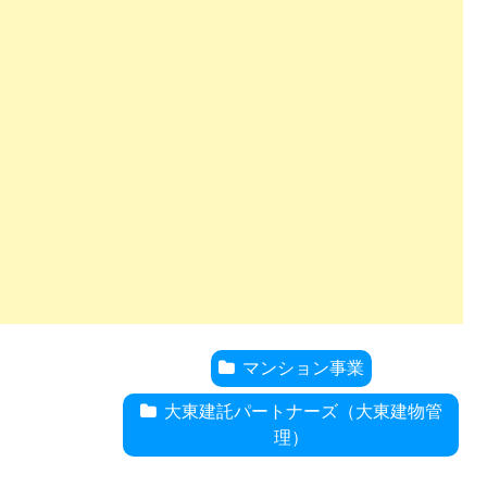
マンション事業
大東建託パートナーズ（大東建物管
理）