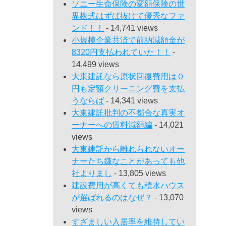
ソニー生命保険の変額保険の世
界株式はずば抜けて優秀なファ
ンド！！
- 14,741 views
小規模企業共済で前納減額金が
8320円支払われていた！！
-
14,499 views
大東建託なら原状回復費用は０
円も定額クリーニング費を支払
うならば
- 14,341 views
大東建託批判の不都合な真実オ
ーナーへの賃料減額編
- 14,021
views
大東建託から離れられないオー
ナーたち嫌なことがあっても他
社よりまし
- 13,805 views
建設費用が高くても積水ハウス
が選ばれるのはなぜ？
- 13,070
views
すざましい入居率を維持してい