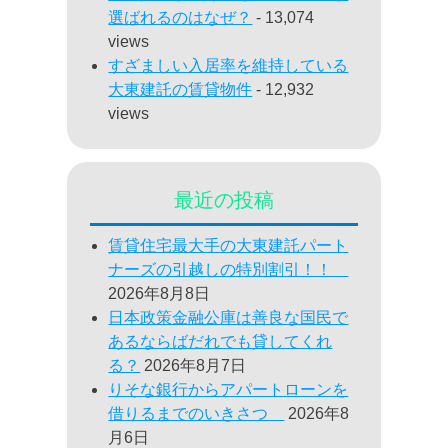
選ばれるのはなぜ？
- 13,074
views
すざましい入居率を維持している
大東建託の賃貸物件
- 12,932
views
最近の投稿
賃貸住宅最大手の大東建託パート
ナーズの引越しの特別割引！！
2026年8月8日
日本政策金融公庫は善良な国民で
あるならばだれでも貸してくれ
る？
2026年8月7日
りそな銀行からアパートローンを
借りるまでのいきさつ
2026年8
月6日