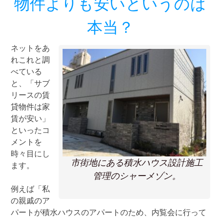
物件よりも安いというのは
本当？
ネットをあ
れこれと調
べている
と、「サブ
リースの賃
貸物件は家
賃が安い」
といったコ
メントを
時々目にし
市街地にある積水ハウス設計施工
ます。
管理のシャーメゾン。
例えば「私
の親戚のア
パートが積水ハウスのアパートのため、内覧会に行って