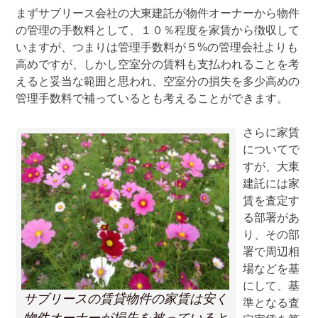
まずサブリース会社の大東建託が物件オーナーから物件
の管理の手数料として、１０％程度を家賃から徴収して
いますが、つまりは管理手数料が５%の管理会社よりも
高めですが、しかし空室分の賃料も支払われることを考
えると妥当な範囲と思われ、空室分の損失を多少高めの
管理手数料で補っているとも考えることができます。
さらに家賃
についてで
すが、大東
建託には家
賃を査定す
る部署があ
り、その部
署で周辺相
場などを基
にして、基
サブリースの賃貸物件の家賃は安く
準となる査
物件オーナーが損失を被っていると