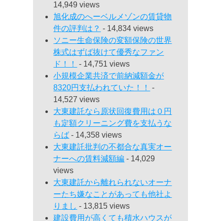
14,949 views
旭化成のへーベルメゾンの賃貸物
件の評判は？
- 14,834 views
ソニー生命保険の変額保険の世界
株式はずば抜けて優秀なファン
ド！！
- 14,751 views
小規模企業共済で前納減額金が
8320円支払われていた！！
-
14,527 views
大東建託なら原状回復費用は０円
も定額クリーニング費を支払うな
らば
- 14,358 views
大東建託批判の不都合な真実オー
ナーへの賃料減額編
- 14,029
views
大東建託から離れられないオーナ
ーたち嫌なことがあっても他社よ
りまし
- 13,815 views
建設費用が高くても積水ハウスが