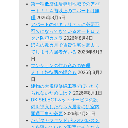
第一種低層住居専用地域でのアパ
ート！！４階以上のアパートは無
理
2026年8月5日
アパートのセキュリティに必要不
可欠になってきているオートロッ
クと防犯カメラ
2026年8月4日
ほんの数カ月で賃貸住宅を退去し
てしまう入居者がいる
2026年8月3
日
マンションの住み込みの管理
人！！好待遇の場合も
2026年8月2
日
建物の大規模修繕工事でぼったく
られないためには？
2026年8月1日
DK SELECTネットサービスの設
備を導入したなら入居者には室内
開通工事が必要
2026年7月31日
ハゲタカファンドがレオパレス２
１を狙っていたが現実にそうなる