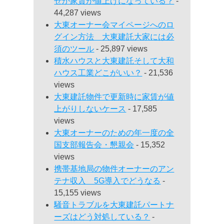
ぜか家賃が値上げになっている？
-
44,287 views
大東オーナー会マイページへのロ
グイン方法 大東建託大家には必
須のツール
- 25,897 views
積水ハウスと大東建託そして大和
ハウス工業どこがいい？
- 21,536
views
大東建託物件で更新時に家賃が値
上がりしないケース
- 17,585
views
大東オーナーのための年一度の全
国支部報告会・懇親会
- 15,352
views
携帯基地局の物件オーナーのアン
テナ収入 5G導入でどうなる
-
15,155 views
騒音トラブルを大東建託パートナ
ーズはどう対処している？
-