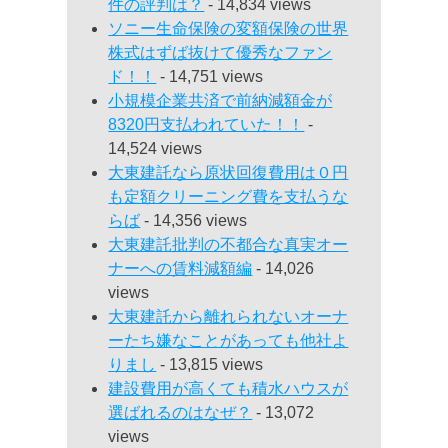
件の評判は？
- 14,834 views
ソニー生命保険の変額保険の世界
株式はずば抜けて優秀なファン
ド！！
- 14,751 views
小規模企業共済で前納減額金が
8320円支払われていた！！
-
14,524 views
大東建託なら原状回復費用は０円
も定額クリーニング費を支払うな
らば
- 14,356 views
大東建託批判の不都合な真実オー
ナーへの賃料減額編
- 14,026
views
大東建託から離れられないオーナ
ーたち嫌なことがあっても他社よ
りまし
- 13,815 views
建設費用が高くても積水ハウスが
選ばれるのはなぜ？
- 13,072
views