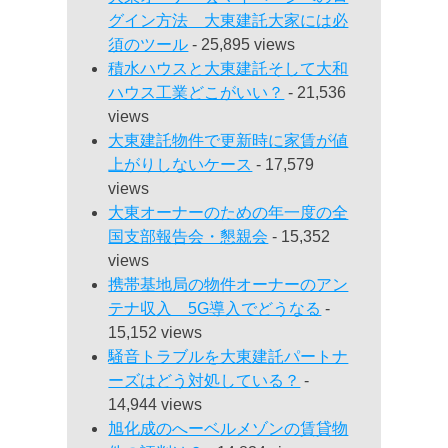
グイン方法 大東建託大家には必
須のツール
- 25,895 views
積水ハウスと大東建託そして大和
ハウス工業どこがいい？
- 21,536
views
大東建託物件で更新時に家賃が値
上がりしないケース
- 17,579
views
大東オーナーのための年一度の全
国支部報告会・懇親会
- 15,352
views
携帯基地局の物件オーナーのアン
テナ収入 5G導入でどうなる
-
15,152 views
騒音トラブルを大東建託パートナ
ーズはどう対処している？
-
14,944 views
旭化成のへーベルメゾンの賃貸物