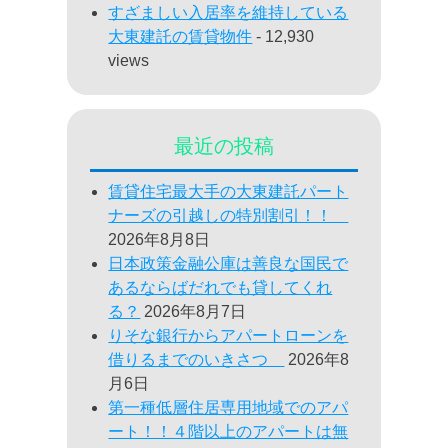
すざましい入居率を維持している
大東建託の賃貸物件
- 12,930
views
最近の投稿
賃貸住宅最大手の大東建託パート
ナーズの引越しの特別割引！！
2026年8月8日
日本政策金融公庫は善良な国民で
あるならばだれでも貸してくれ
る？
2026年8月7日
りそな銀行からアパートローンを
借りるまでのいきさつ
2026年8
月6日
第一種低層住居専用地域でのアパ
ート！！４階以上のアパートは無