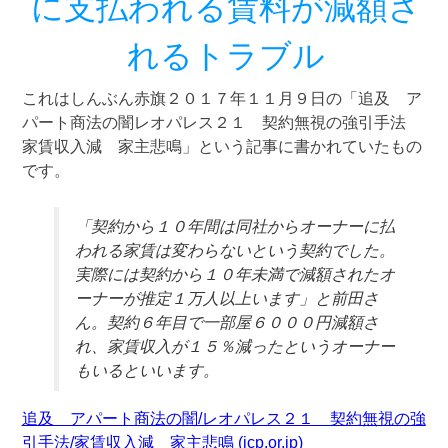
に支払われる賃料が減額さ
れるトラブル
これはしんぶん赤旗２０１７年１１月９日の「追及 ア
パート商法の闇レオパレス２１ 契約無視の強引手法
家賃収入減 家主悲鳴」という記事に書かれていたもの
です。
「契約から１０年間は同社からオーナーに払
われる家賃は変わらないという契約でした。
実際には契約から１０年未満で減額されたオ
ーナーが推定１万人以上います」と前田さ
ん。契約６年目で一部屋６０００円減額さ
れ、家賃収入が１５％減ったというオーナー
もいるといいます。
追及 アパート商法の闇/レオパレス２１ 契約無視の強
引手法/家賃収入減 家主悲鳴 (jcp.or.jp)