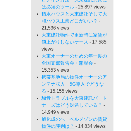
は必須のツール
- 25,897 views
積水ハウスと大東建託そして大
和ハウス工業どこがいい？
-
21,536 views
大東建託物件で更新時に家賃が
値上がりしないケース
- 17,585
views
大東オーナーのための年一度の
全国支部報告会・懇親会
-
15,353 views
携帯基地局の物件オーナーのア
ンテナ収入 5G導入でどうな
る
- 15,155 views
騒音トラブルを大東建託パート
ナーズはどう対処している？
-
14,949 views
旭化成のへーベルメゾンの賃貸
物件の評判は？
- 14,834 views