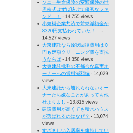
ソニー生命保険の変額保険の世
界株式はずば抜けて優秀なファ
ンド！！
- 14,755 views
小規模企業共済で前納減額金が
8320円支払われていた！！
-
14,527 views
大東建託なら原状回復費用は０
円も定額クリーニング費を支払
うならば
- 14,358 views
大東建託批判の不都合な真実オ
ーナーへの賃料減額編
- 14,029
views
大東建託から離れられないオー
ナーたち嫌なことがあっても他
社よりまし
- 13,815 views
建設費用が高くても積水ハウス
が選ばれるのはなぜ？
- 13,074
views
すざましい入居率を維持してい