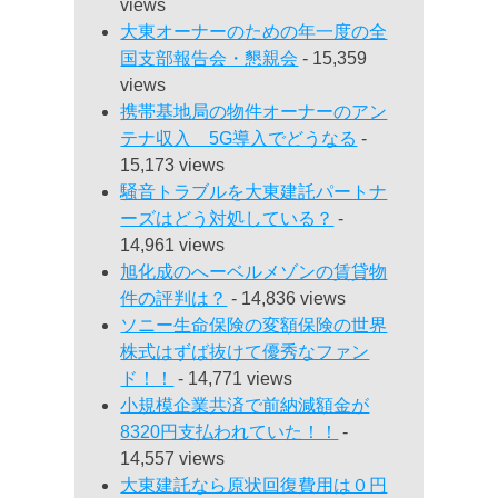
views
大東オーナーのための年一度の全
国支部報告会・懇親会
- 15,359
views
携帯基地局の物件オーナーのアン
テナ収入 5G導入でどうなる
-
15,173 views
騒音トラブルを大東建託パートナ
ーズはどう対処している？
-
14,961 views
旭化成のへーベルメゾンの賃貸物
件の評判は？
- 14,836 views
ソニー生命保険の変額保険の世界
株式はずば抜けて優秀なファン
ド！！
- 14,771 views
小規模企業共済で前納減額金が
8320円支払われていた！！
-
14,557 views
大東建託なら原状回復費用は０円