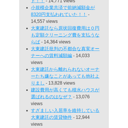
ド！！
- 14,771 views
小規模企業共済で前納減額金が
8320円支払われていた！！
-
14,557 views
大東建託なら原状回復費用は０円
も定額クリーニング費を支払うな
らば
- 14,364 views
大東建託批判の不都合な真実オー
ナーへの賃料減額編
- 14,033
views
大東建託から離れられないオーナ
ーたち嫌なことがあっても他社よ
りまし
- 13,828 views
建設費用が高くても積水ハウスが
選ばれるのはなぜ？
- 13,076
views
すざましい入居率を維持している
大東建託の賃貸物件
- 12,944
views