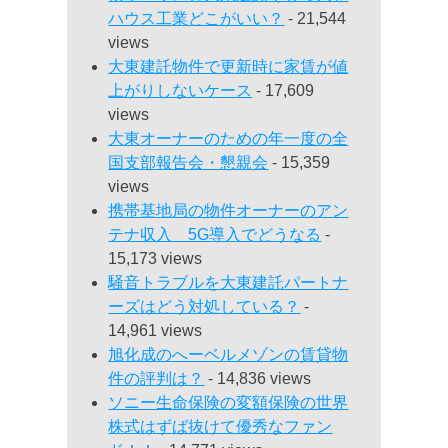
ハウス工業どこがいい？
- 21,544
views
大東建託物件で更新時に家賃が値
上がりしないケース
- 17,609
views
大東オーナーのための年一度の全
国支部報告会・懇親会
- 15,359
views
携帯基地局の物件オーナーのアン
テナ収入 5G導入でどうなる
-
15,173 views
騒音トラブルを大東建託パートナ
ーズはどう対処している？
-
14,961 views
旭化成のへーベルメゾンの賃貸物
件の評判は？
- 14,836 views
ソニー生命保険の変額保険の世界
株式はずば抜けて優秀なファン