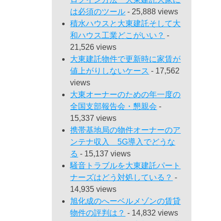
は必須のツール
- 25,888 views
積水ハウスと大東建託そして大
和ハウス工業どこがいい？
-
21,526 views
大東建託物件で更新時に家賃が
値上がりしないケース
- 17,562
views
大東オーナーのための年一度の
全国支部報告会・懇親会
-
15,337 views
携帯基地局の物件オーナーのア
ンテナ収入 5G導入でどうな
る
- 15,137 views
騒音トラブルを大東建託パート
ナーズはどう対処している？
-
14,935 views
旭化成のへーベルメゾンの賃貸
物件の評判は？
- 14,832 views