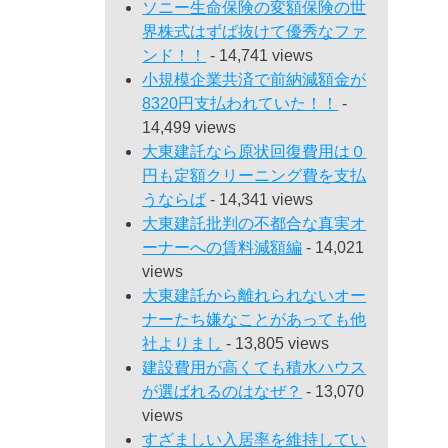
ソニー生命保険の変額保険の世
界株式はずば抜けて優秀なファ
ンド！！
- 14,741 views
小規模企業共済で前納減額金が
8320円支払われていた！！
-
14,499 views
大東建託なら原状回復費用は０
円も定額クリーニング費を支払
うならば
- 14,341 views
大東建託批判の不都合な真実オ
ーナーへの賃料減額編
- 14,021
views
大東建託から離れられないオー
ナーたち嫌なことがあっても他
社よりまし
- 13,805 views
建設費用が高くても積水ハウス
が選ばれるのはなぜ？
- 13,070
views
すざましい入居率を維持してい