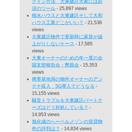
グイン方法 大東建託大家には必
須のツール
- 25,897 views
積水ハウスと大東建託そして大和
ハウス工業どこがいい？
- 21,536
views
大東建託物件で更新時に家賃が値
上がりしないケース
- 17,585
views
大東オーナーのための年一度の全
国支部報告会・懇親会
- 15,353
views
携帯基地局の物件オーナーのアン
テナ収入 5G導入でどうなる
-
15,155 views
騒音トラブルを大東建託パートナ
ーズはどう対処している？
-
14,953 views
旭化成のへーベルメゾンの賃貸物
件の評判は？
- 14,834 views