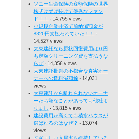
ソニー生命保険の変額保険の世界
株式はずば抜けて優秀なファン
ド！！
- 14,755 views
小規模企業共済で前納減額金が
8320円支払われていた！！
-
14,527 views
大東建託なら原状回復費用は０円
も定額クリーニング費を支払うな
らば
- 14,358 views
大東建託批判の不都合な真実オー
ナーへの賃料減額編
- 14,031
views
大東建託から離れられないオーナ
ーたち嫌なことがあっても他社よ
りまし
- 13,815 views
建設費用が高くても積水ハウスが
選ばれるのはなぜ？
- 13,074
views
すざましい入居率を維持している