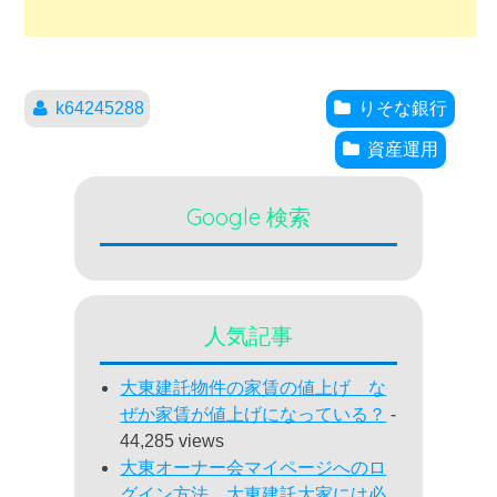
k64245288
りそな銀行
資産運用
Google 検索
人気記事
大東建託物件の家賃の値上げ な
ぜか家賃が値上げになっている？
-
44,285 views
大東オーナー会マイページへのロ
グイン方法 大東建託大家には必