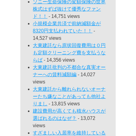
ソニー生命保険の変額保険の世界
株式はずば抜けて優秀なファン
ド！！
- 14,751 views
小規模企業共済で前納減額金が
8320円支払われていた！！
-
14,527 views
大東建託なら原状回復費用は０円
も定額クリーニング費を支払うな
らば
- 14,356 views
大東建託批判の不都合な真実オー
ナーへの賃料減額編
- 14,027
views
大東建託から離れられないオーナ
ーたち嫌なことがあっても他社よ
りまし
- 13,815 views
建設費用が高くても積水ハウスが
選ばれるのはなぜ？
- 13,072
views
すざましい入居率を維持している