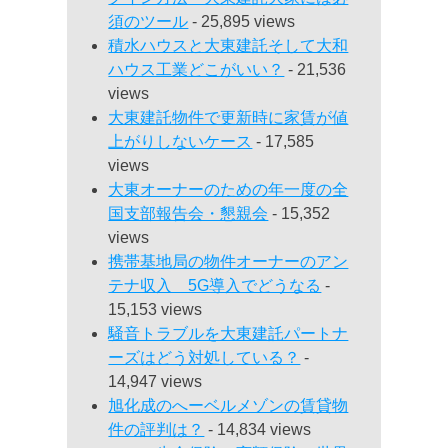
須のツール
- 25,895 views
積水ハウスと大東建託そして大和
ハウス工業どこがいい？
- 21,536
views
大東建託物件で更新時に家賃が値
上がりしないケース
- 17,585
views
大東オーナーのための年一度の全
国支部報告会・懇親会
- 15,352
views
携帯基地局の物件オーナーのアン
テナ収入 5G導入でどうなる
-
15,153 views
騒音トラブルを大東建託パートナ
ーズはどう対処している？
-
14,947 views
旭化成のへーベルメゾンの賃貸物
件の評判は？
- 14,834 views