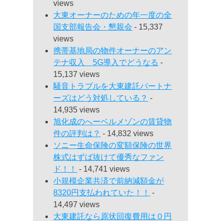
views
大東オーナーのための年一度の全
国支部報告会・懇親会
- 15,337
views
携帯基地局の物件オーナーのアン
テナ収入 5G導入でどうなる
-
15,137 views
騒音トラブルを大東建託パートナ
ーズはどう対処している？
-
14,935 views
旭化成のへーベルメゾンの賃貸物
件の評判は？
- 14,832 views
ソニー生命保険の変額保険の世界
株式はずば抜けて優秀なファン
ド！！
- 14,741 views
小規模企業共済で前納減額金が
8320円支払われていた！！
-
14,497 views
大東建託なら原状回復費用は０円