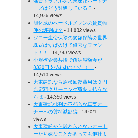
騒音トラブルを大東建託パートナ
ーズはどう対処している？
-
14,936 views
旭化成のへーベルメゾンの賃貸物
件の評判は？
- 14,832 views
ソニー生命保険の変額保険の世界
株式はずば抜けて優秀なファン
ド！！
- 14,743 views
小規模企業共済で前納減額金が
8320円支払われていた！！
-
14,513 views
大東建託なら原状回復費用は０円
も定額クリーニング費を支払うな
らば
- 14,350 views
大東建託批判の不都合な真実オー
ナーへの賃料減額編
- 14,021
views
大東建託から離れられないオーナ
ーたち嫌なことがあっても他社よ