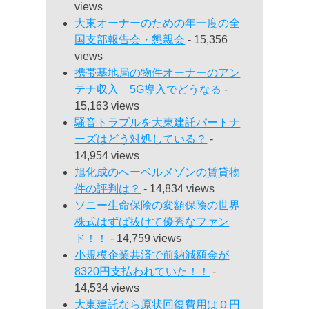
views
大東オーナーのための年一度の全
国支部報告会・懇親会
- 15,356
views
携帯基地局の物件オーナーのアン
テナ収入 5G導入でどうなる
-
15,163 views
騒音トラブルを大東建託パートナ
ーズはどう対処している？
-
14,954 views
旭化成のへーベルメゾンの賃貸物
件の評判は？
- 14,834 views
ソニー生命保険の変額保険の世界
株式はずば抜けて優秀なファン
ド！！
- 14,759 views
小規模企業共済で前納減額金が
8320円支払われていた！！
-
14,534 views
大東建託なら原状回復費用は０円