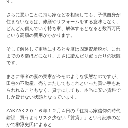
す。
さらに悪いことに持ち家などを相続しても、子供自身が
住まないならば、修繕やリフォームをする意味もなく、
どんどん傷んでいく持ち家、解体するとなると数百万円
という高額の費用がかかります。
そして解体して更地にすると今度は固定資産税が、これ
までの６倍ほどになり、まさに踏んだり蹴ったりの状態
です。
まさに筆者の妻の実家が今そのような状態なのですが、
田舎の不動産、売りにだしてもこれといった買い手もあ
らわれることもなく、貸すにしても、本当に安い賃料で
しか貸せない状態となっています。
ZAKZAK２０１６年１２月４日の「住持ち家信仰の時代
錯誤 買うよりリスク少ない「賃貸」」という記事のな
かで榊淳史氏によると