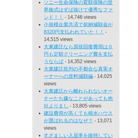
ソニー生命保険の変額保険の世
界株式はずば抜けて優秀なファ
ンド！！
- 14,746 views
小規模企業共済で前納減額金が
8320円支払われていた！！
-
14,515 views
大東建託なら原状回復費用は０
円も定額クリーニング費を支払
うならば
- 14,352 views
大東建託批判の不都合な真実オ
ーナーへの賃料減額編
- 14,025
views
大東建託から離れられないオー
ナーたち嫌なことがあっても他
社よりまし
- 13,805 views
建設費用が高くても積水ハウス
が選ばれるのはなぜ？
- 13,071
views
すざましい入居率を維持してい