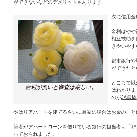
ができないなどのデメリットもあります。
次に
信用金
金利はやや
相互扶助を
きやいやす
都市銀行や
ができたと
ところで以
金利が低いと審査は厳しい。
はわかりま
のが
JA農協
やはりアパートを建てるさいに農家の場合はお金のこと
筆者がアパートローンを借りている銀行の担当者も「J
っておられました。