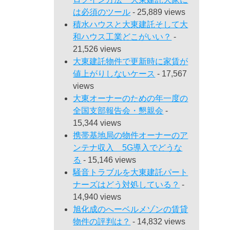
は必須のツール
- 25,889 views
積水ハウスと大東建託そして大
和ハウス工業どこがいい？
-
21,526 views
大東建託物件で更新時に家賃が
値上がりしないケース
- 17,567
views
大東オーナーのための年一度の
全国支部報告会・懇親会
-
15,344 views
携帯基地局の物件オーナーのア
ンテナ収入 5G導入でどうな
る
- 15,146 views
騒音トラブルを大東建託パート
ナーズはどう対処している？
-
14,940 views
旭化成のへーベルメゾンの賃貸
物件の評判は？
- 14,832 views