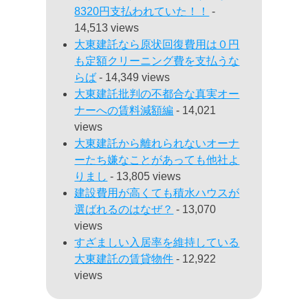
8320円支払われていた！！
-
14,513 views
大東建託なら原状回復費用は０円
も定額クリーニング費を支払うな
らば
- 14,349 views
大東建託批判の不都合な真実オー
ナーへの賃料減額編
- 14,021
views
大東建託から離れられないオーナ
ーたち嫌なことがあっても他社よ
りまし
- 13,805 views
建設費用が高くても積水ハウスが
選ばれるのはなぜ？
- 13,070
views
すざましい入居率を維持している
大東建託の賃貸物件
- 12,922
views