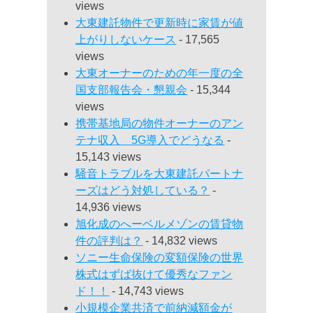
views
大東建託物件で更新時に家賃が値
上がりしないケース
- 17,565
views
大東オーナーのための年一度の全
国支部報告会・懇親会
- 15,344
views
携帯基地局の物件オーナーのアン
テナ収入 5G導入でどうなる
-
15,143 views
騒音トラブルを大東建託パートナ
ーズはどう対処している？
-
14,936 views
旭化成のへーベルメゾンの賃貸物
件の評判は？
- 14,832 views
ソニー生命保険の変額保険の世界
株式はずば抜けて優秀なファン
ド！！
- 14,743 views
小規模企業共済で前納減額金が