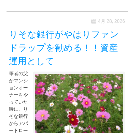
4月 28, 2026
りそな銀行がやはりファン
ドラップを勧める！！資産
運用として
筆者の父
がマンシ
ョンオー
ナーをや
っていた
時に、り
そな銀行
からアパ
ートロー