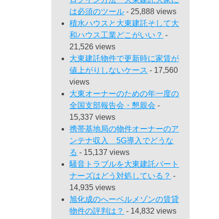
は必須のツール
- 25,888 views
積水ハウスと大東建託そして大
和ハウス工業どこがいい？
-
21,526 views
大東建託物件で更新時に家賃が
値上がりしないケース
- 17,560
views
大東オーナーのための年一度の
全国支部報告会・懇親会
-
15,337 views
携帯基地局の物件オーナーのア
ンテナ収入 5G導入でどうな
る
- 15,137 views
騒音トラブルを大東建託パート
ナーズはどう対処している？
-
14,935 views
旭化成のへーベルメゾンの賃貸
物件の評判は？
- 14,832 views