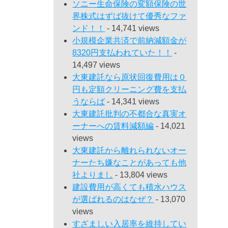
ソニー生命保険の変額保険の世
界株式はずば抜けて優秀なファ
ンド！！
- 14,741 views
小規模企業共済で前納減額金が
8320円支払われていた！！
-
14,497 views
大東建託なら原状回復費用は０
円も定額クリーニング費を支払
うならば
- 14,341 views
大東建託批判の不都合な真実オ
ーナーへの賃料減額編
- 14,021
views
大東建託から離れられないオー
ナーたち嫌なことがあっても他
社よりまし
- 13,804 views
建設費用が高くても積水ハウス
が選ばれるのはなぜ？
- 13,070
views
すざましい入居率を維持してい