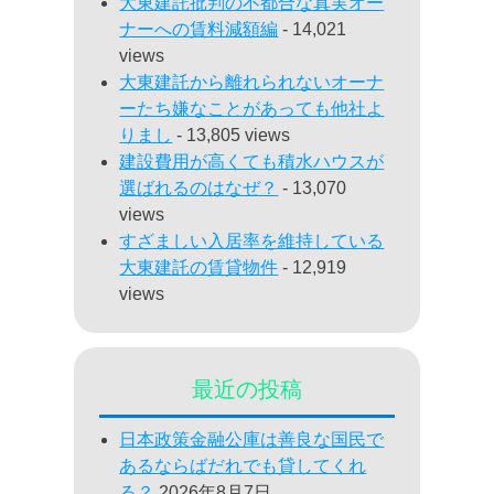
大東建託批判の不都合な真実オー
ナーへの賃料減額編
- 14,021
views
大東建託から離れられないオーナ
ーたち嫌なことがあっても他社よ
りまし
- 13,805 views
建設費用が高くても積水ハウスが
選ばれるのはなぜ？
- 13,070
views
すざましい入居率を維持している
大東建託の賃貸物件
- 12,919
views
最近の投稿
日本政策金融公庫は善良な国民で
あるならばだれでも貸してくれ
る？
2026年8月7日