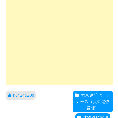
k64245288
大東建託パート
ナーズ（大東建物
管理）
建物維持管理