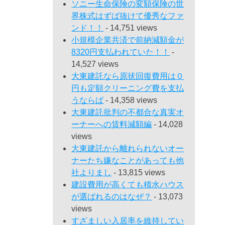
ソニー生命保険の変額保険の世
界株式はずば抜けて優秀なファ
ンド！！
- 14,751 views
小規模企業共済で前納減額金が
8320円支払われていた！！
-
14,527 views
大東建託なら原状回復費用は０
円も定額クリーニング費を支払
うならば
- 14,358 views
大東建託批判の不都合な真実オ
ーナーへの賃料減額編
- 14,028
views
大東建託から離れられないオー
ナーたち嫌なことがあっても他
社よりまし
- 13,815 views
建設費用が高くても積水ハウス
が選ばれるのはなぜ？
- 13,073
views
すざましい入居率を維持してい