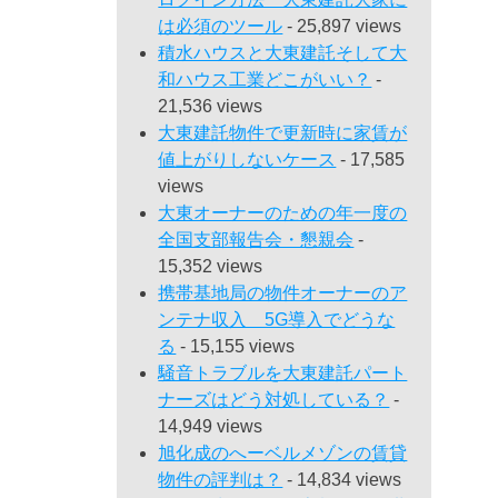
は必須のツール
- 25,897 views
積水ハウスと大東建託そして大
和ハウス工業どこがいい？
-
21,536 views
大東建託物件で更新時に家賃が
値上がりしないケース
- 17,585
views
大東オーナーのための年一度の
全国支部報告会・懇親会
-
15,352 views
携帯基地局の物件オーナーのア
ンテナ収入 5G導入でどうな
る
- 15,155 views
騒音トラブルを大東建託パート
ナーズはどう対処している？
-
14,949 views
旭化成のへーベルメゾンの賃貸
物件の評判は？
- 14,834 views