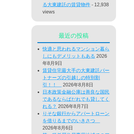
る大東建託の賃貸物件
- 12,938
views
最近の投稿
快適と思われるマンション暮ら
しにもデメリットもある
2026
年8月9日
賃貸住宅最大手の大東建託パー
トナーズの引越しの特別割
引！！
2026年8月8日
日本政策金融公庫は善良な国民
であるならばだれでも貸してく
れる？
2026年8月7日
りそな銀行からアパートローン
を借りるまでのいきさつ
2026年8月6日