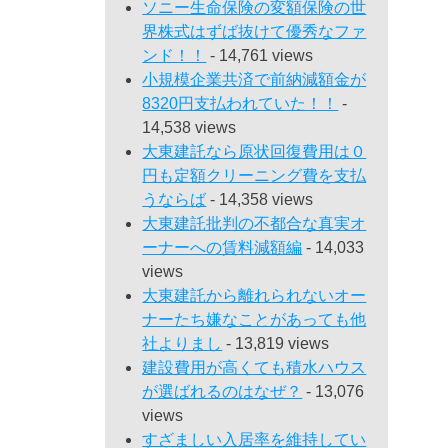
ソニー生命保険の変額保険の世
界株式はずば抜けて優秀なファ
ンド！！
- 14,761 views
小規模企業共済で前納減額金が
8320円支払われていた！！
-
14,538 views
大東建託なら原状回復費用は０
円も定額クリーニング費を支払
うならば
- 14,358 views
大東建託批判の不都合な真実オ
ーナーへの賃料減額編
- 14,033
views
大東建託から離れられないオー
ナーたち嫌なことがあっても他
社よりまし
- 13,819 views
建設費用が高くても積水ハウス
が選ばれるのはなぜ？
- 13,076
views
すざましい入居率を維持してい