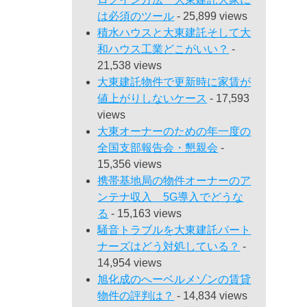
は必須のツール
- 25,899 views
積水ハウスと大東建託そして大
和ハウス工業どこがいい？
-
21,538 views
大東建託物件で更新時に家賃が
値上がりしないケース
- 17,593
views
大東オーナーのための年一度の
全国支部報告会・懇親会
-
15,356 views
携帯基地局の物件オーナーのア
ンテナ収入 5G導入でどうな
る
- 15,163 views
騒音トラブルを大東建託パート
ナーズはどう対処している？
-
14,954 views
旭化成のへーベルメゾンの賃貸
物件の評判は？
- 14,834 views