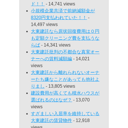
ド！！
- 14,741 views
小規模企業共済で前納減額金が
8320円支払われていた！！
-
14,497 views
大東建託なら原状回復費用は０円
も定額クリーニング費を支払うな
らば
- 14,341 views
大東建託批判の不都合な真実オー
ナーへの賃料減額編
- 14,021
views
大東建託から離れられないオーナ
ーたち嫌なことがあっても他社よ
りまし
- 13,805 views
建設費用が高くても積水ハウスが
選ばれるのはなぜ？
- 13,070
views
すざましい入居率を維持している
大東建託の賃貸物件
- 12,918
views