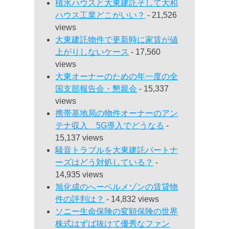
積水ハウスと大東建託そして大和
ハウス工業どこがいい？
- 21,526
views
大東建託物件で更新時に家賃が値
上がりしないケース
- 17,560
views
大東オーナーのための年一度の全
国支部報告会・懇親会
- 15,337
views
携帯基地局の物件オーナーのアン
テナ収入 5G導入でどうなる
-
15,137 views
騒音トラブルを大東建託パートナ
ーズはどう対処している？
-
14,935 views
旭化成のへーベルメゾンの賃貸物
件の評判は？
- 14,832 views
ソニー生命保険の変額保険の世界
株式はずば抜けて優秀なファン