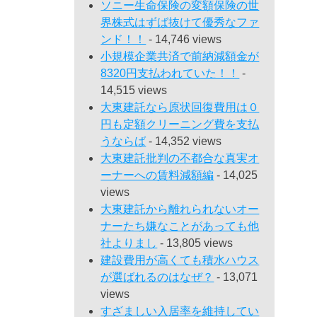
ソニー生命保険の変額保険の世
界株式はずば抜けて優秀なファ
ンド！！
- 14,746 views
小規模企業共済で前納減額金が
8320円支払われていた！！
-
14,515 views
大東建託なら原状回復費用は０
円も定額クリーニング費を支払
うならば
- 14,352 views
大東建託批判の不都合な真実オ
ーナーへの賃料減額編
- 14,025
views
大東建託から離れられないオー
ナーたち嫌なことがあっても他
社よりまし
- 13,805 views
建設費用が高くても積水ハウス
が選ばれるのはなぜ？
- 13,071
views
すざましい入居率を維持してい