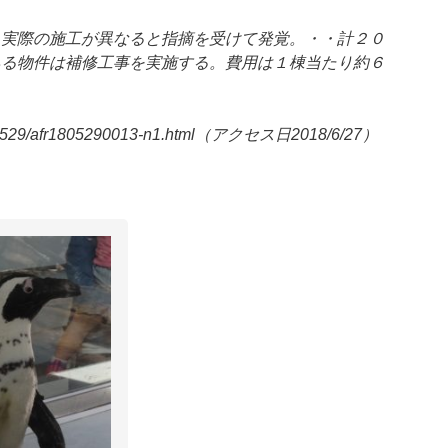
と実際の施工が異なると指摘を受けて発覚。・・計２０
ある物件は補修工事を実施する。費用は１棟当たり約６
180529/afr1805290013-n1.html（アクセス日2018/6/27）