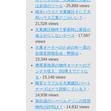
は必須のツール
- 25,889 views
積水ハウスと大東建託そして大
和ハウス工業どこがいい？
-
21,526 views
大東建託物件で更新時に家賃が
値上がりしないケース
- 17,567
views
大東オーナーのための年一度の
全国支部報告会・懇親会
-
15,344 views
携帯基地局の物件オーナーのア
ンテナ収入 5G導入でどうな
る
- 15,146 views
騒音トラブルを大東建託パート
ナーズはどう対処している？
-
14,938 views
旭化成のへーベルメゾンの賃貸
物件の評判は？
- 14,832 views