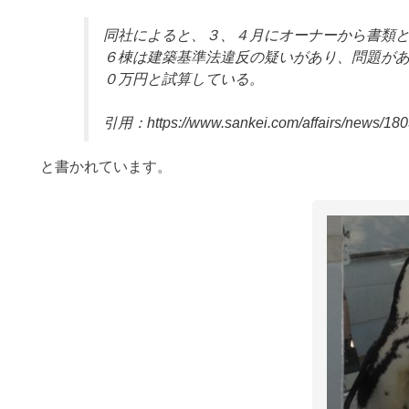
同社によると、３、４月にオーナーから書類
６棟は建築基準法違反の疑いがあり、問題が
０万円と試算している。
引用：https://www.sankei.com/affairs/news/
と書かれています。