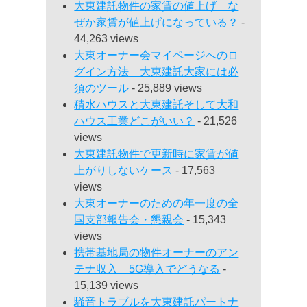
大東建託物件の家賃の値上げ な
ぜか家賃が値上げになっている？
-
44,263 views
大東オーナー会マイページへのロ
グイン方法 大東建託大家には必
須のツール
- 25,889 views
積水ハウスと大東建託そして大和
ハウス工業どこがいい？
- 21,526
views
大東建託物件で更新時に家賃が値
上がりしないケース
- 17,563
views
大東オーナーのための年一度の全
国支部報告会・懇親会
- 15,343
views
携帯基地局の物件オーナーのアン
テナ収入 5G導入でどうなる
-
15,139 views
騒音トラブルを大東建託パートナ