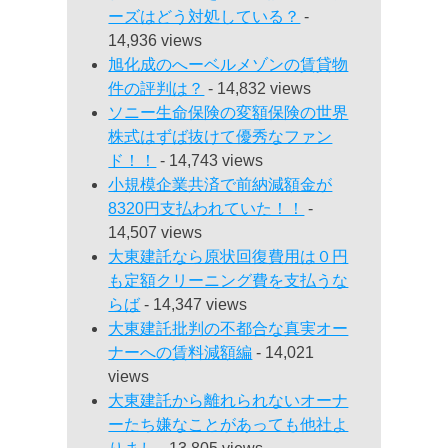
ーズはどう対処している？
-
14,936 views
旭化成のへーベルメゾンの賃貸物
件の評判は？
- 14,832 views
ソニー生命保険の変額保険の世界
株式はずば抜けて優秀なファン
ド！！
- 14,743 views
小規模企業共済で前納減額金が
8320円支払われていた！！
-
14,507 views
大東建託なら原状回復費用は０円
も定額クリーニング費を支払うな
らば
- 14,347 views
大東建託批判の不都合な真実オー
ナーへの賃料減額編
- 14,021
views
大東建託から離れられないオーナ
ーたち嫌なことがあっても他社よ