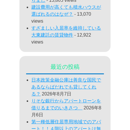
りまし
- 13,805 views
建設費用が高くても積水ハウスが
選ばれるのはなぜ？
- 13,070
views
すざましい入居率を維持している
大東建託の賃貸物件
- 12,922
views
最近の投稿
日本政策金融公庫は善良な国民で
あるならばだれでも貸してくれ
る？
2026年8月7日
りそな銀行からアパートローンを
借りるまでのいきさつ
2026年8
月6日
第一種低層住居専用地域でのアパ
ート！！４階以上のアパートは無