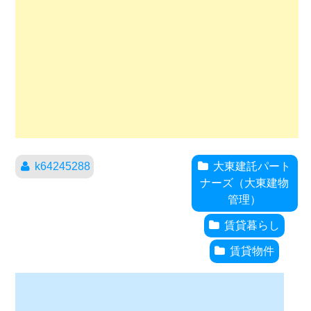
k64245288
大東建託パート
ナーズ（大東建物
管理）
賃貸暮らし
賃貸物件